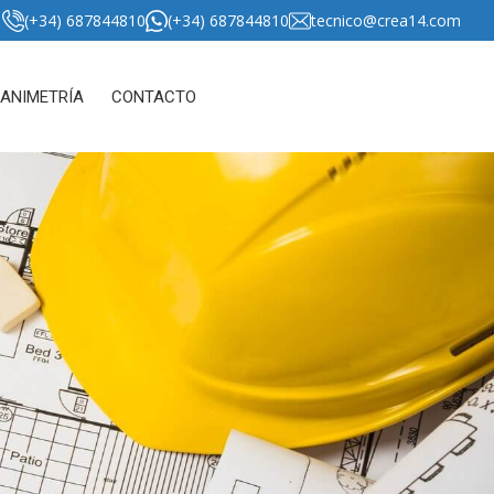
(+34) 687844810
(+34) 687844810
tecnico@crea14.com
LANIMETRÍA
CONTACTO